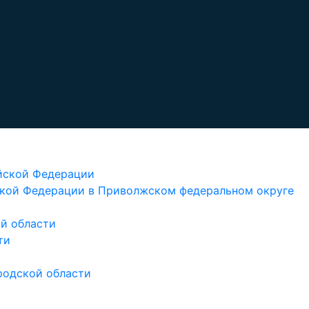
йской Федерации
кой Федерации в Приволжском федеральном округе
й области
ти
родской области