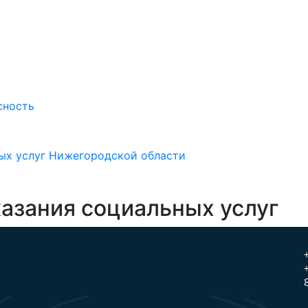
сность
ых услуг Нижегородской области
казания социальных услуг