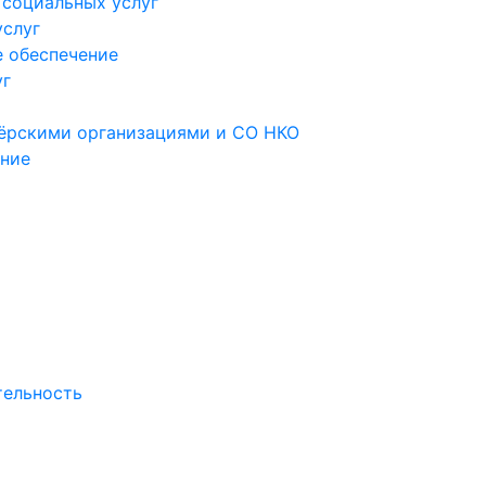
 социальных услуг
услуг
 обеспечение
уг
тёрскими организациями и СО НКО
ание
тельность