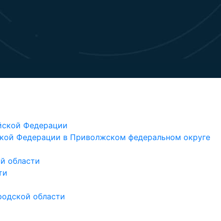
йской Федерации
кой Федерации в Приволжском федеральном округе
й области
ти
родской области