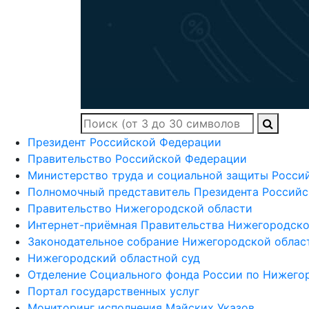
Президент Российской Федерации
Правительство Российской Федерации
Министерство труда и социальной защиты Росси
Полномочный представитель Президента Российс
Правительство Нижегородской области
Интернет-приёмная Правительства Нижегородско
Законодательное собрание Нижегородской облас
Нижегородский областной суд
Отделение Социального фонда России по Нижего
Портал государственных услуг
Мониторинг исполнения Майских Указов