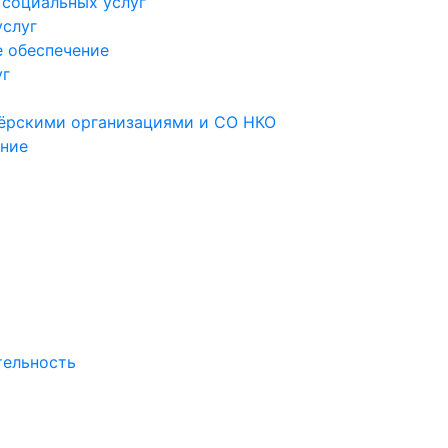
 социальных услуг
услуг
 обеспечение
уг
тёрскими организациями и СО НКО
ание
тельность